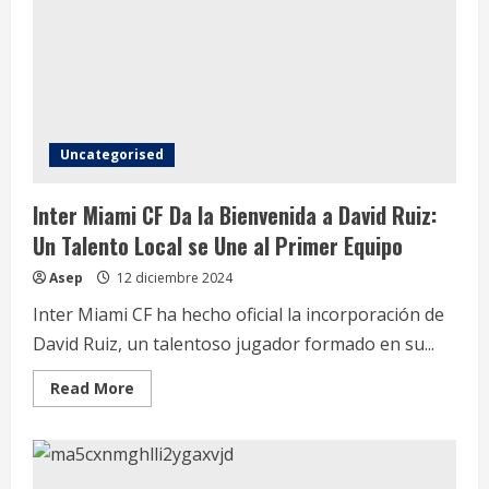
Futuro:
Fichajes
de
la
Academia
Edison
Azcona
e
Ian
Fray
Uncategorised
Inter Miami CF Da la Bienvenida a David Ruiz:
Un Talento Local se Une al Primer Equipo
Asep
12 diciembre 2024
Inter Miami CF ha hecho oficial la incorporación de
David Ruiz, un talentoso jugador formado en su...
Read
Read More
more
about
Inter
Miami
CF
Da