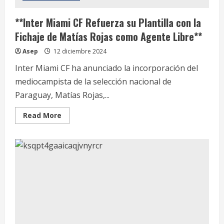
**Inter Miami CF Refuerza su Plantilla con la
Fichaje de Matías Rojas como Agente Libre**
Asep
12 diciembre 2024
Inter Miami CF ha anunciado la incorporación del
mediocampista de la selección nacional de
Paraguay, Matías Rojas,...
Read
Read More
more
about
**Inter
Miami
CF
Refuerza
su
Plantilla
con
la
Fichaje
de
Matías
Rojas
como