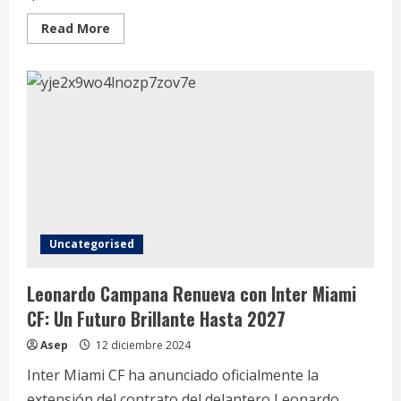
Read
Read More
more
about
Inter
Miami
CF
Asegura
el
Futuro
de
su
Arquero
Estrella:
Renovación
de
Contrato
para
Drake
Uncategorised
Callender
Leonardo Campana Renueva con Inter Miami
CF: Un Futuro Brillante Hasta 2027
Asep
12 diciembre 2024
Inter Miami CF ha anunciado oficialmente la
extensión del contrato del delantero Leonardo