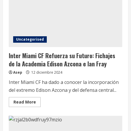
Uncategorised
Inter Miami CF Refuerza su Futuro: Fichajes
de la Academia Edison Azcona e Ian Fray
Asep
12 diciembre 2024
Inter Miami CF ha dado a conocer la incorporación
del extremo Edison Azcona y del defensa central...
Read
Read More
more
about
Inter
Miami
CF
Refuerza
su