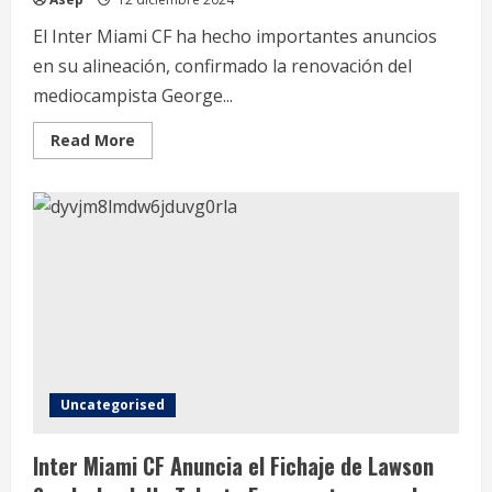
El Inter Miami CF ha hecho importantes anuncios
en su alineación, confirmado la renovación del
mediocampista George...
Read
Read More
more
about
Inter
Miami
CF
Fortalece
su
Alineación
con
la
Renovación
de
George
Acosta
y
la
Incorporación
Uncategorised
de
Aimé
Mabika
Inter Miami CF Anuncia el Fichaje de Lawson