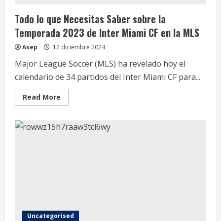
Todo lo que Necesitas Saber sobre la
Temporada 2023 de Inter Miami CF en la MLS
Asep
12 diciembre 2024
Major League Soccer (MLS) ha revelado hoy el
calendario de 34 partidos del Inter Miami CF para...
Read
Read More
more
about
Todo
lo
que
Necesitas
Saber
sobre
la
Temporada
2023
de
Inter
Miami
CF
en
la
Uncategorised
MLS