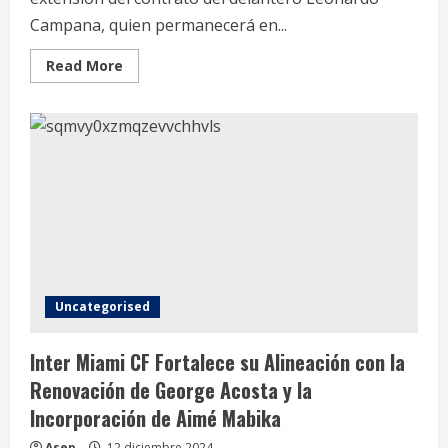
Campana, quien permanecerá en...
Read
Read More
more
about
Leonardo
Campana
Renueva
con
Inter
Miami
CF:
Un
Futuro
Brillante
Hasta
2027
Uncategorised
Inter Miami CF Fortalece su Alineación con la
Renovación de George Acosta y la
Incorporación de Aimé Mabika
Asep
12 diciembre 2024