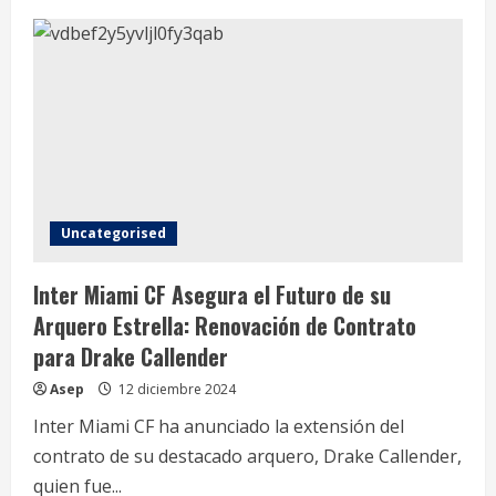
Inter
Miami
CF
Asegura
el
Futuro
con
el
Fichaje
de
Noah
Allen:
Un
Joven
Talento
Uncategorised
Prometedor
de
la
Inter Miami CF Asegura el Futuro de su
Academia
Arquero Estrella: Renovación de Contrato
para Drake Callender
Asep
12 diciembre 2024
Inter Miami CF ha anunciado la extensión del
contrato de su destacado arquero, Drake Callender,
quien fue...