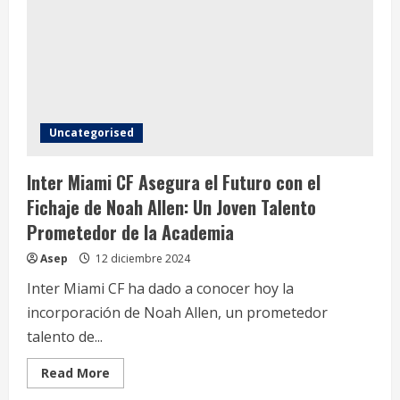
la
Bienvenida
a
David
Ruiz:
Un
Talento
Local
se
Une
al
Uncategorised
Primer
Equipo
Inter Miami CF Asegura el Futuro con el
Fichaje de Noah Allen: Un Joven Talento
Prometedor de la Academia
Asep
12 diciembre 2024
Inter Miami CF ha dado a conocer hoy la
incorporación de Noah Allen, un prometedor
talento de...
Read
Read More
more
about