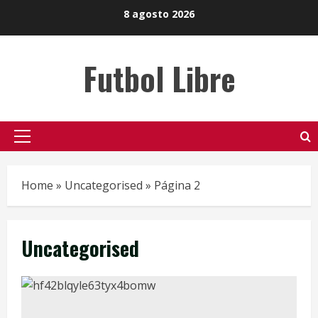
Skip
8 agosto 2026
to
content
Futbol Libre
Primary
Menu
Home
»
Uncategorised
»
Página 2
Uncategorised