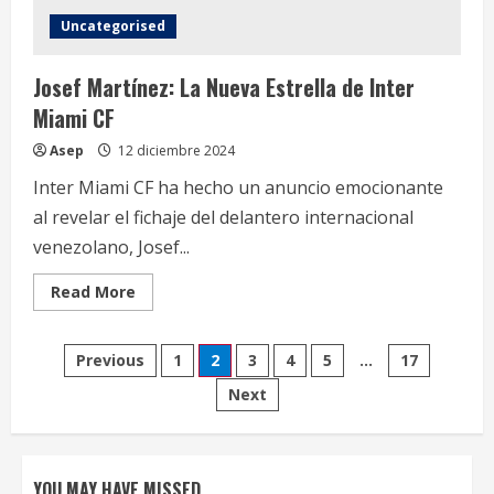
Agente
Libre**
Uncategorised
Josef Martínez: La Nueva Estrella de Inter
Miami CF
Asep
12 diciembre 2024
Inter Miami CF ha hecho un anuncio emocionante
al revelar el fichaje del delantero internacional
venezolano, Josef...
Read
Read More
more
about
Josef
Paginación
Martínez:
Previous
1
2
3
4
5
…
17
La
Nueva
Next
de
Estrella
de
Inter
entradas
Miami
CF
YOU MAY HAVE MISSED