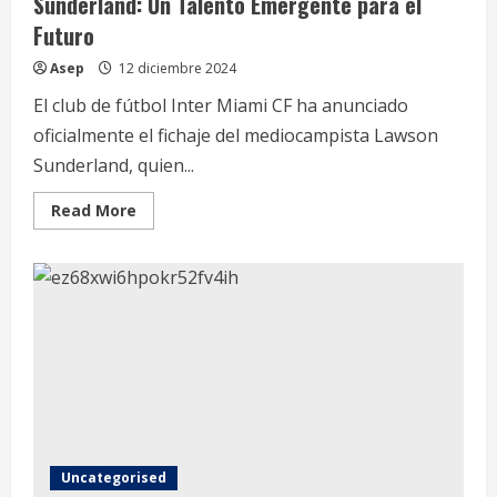
Sunderland: Un Talento Emergente para el
Futuro
Asep
12 diciembre 2024
El club de fútbol Inter Miami CF ha anunciado
oficialmente el fichaje del mediocampista Lawson
Sunderland, quien...
Read
Read More
more
about
Inter
Miami
CF
Anuncia
el
Fichaje
de
Lawson
Sunderland:
Un
Talento
Emergente
para
el
Futuro
Uncategorised