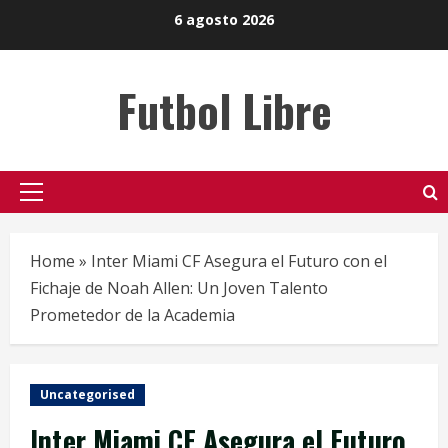
Skip
6 agosto 2026
to
content
Futbol Libre
Primary
Menu
Home
»
Inter Miami CF Asegura el Futuro con el
Fichaje de Noah Allen: Un Joven Talento
Prometedor de la Academia
Uncategorised
Inter Miami CF Asegura el Futuro