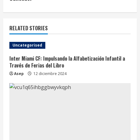
n
u
e
RELATED STORIES
R
Uncategorised
e
Inter Miami CF: Impulsando la Alfabetización Infantil a
Través de Ferias del Libro
a
Asep
12 diciembre 2024
d
i
n
g