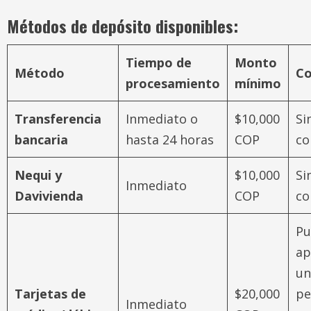
Métodos de depósito disponibles:
Tiempo de
Monto
Método
Co
procesamiento
mínimo
Transferencia
Inmediato o
$10,000
Si
bancaria
hasta 24 horas
COP
co
Nequi y
$10,000
Si
Inmediato
Davivienda
COP
co
Pu
ap
un
Tarjetas de
$20,000
pe
Inmediato