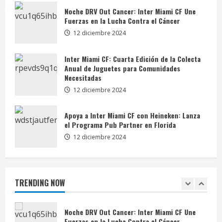
Apoya a Inter Miami CF con Heineken: Lanza
Noche DRV Out Cancer: Inter Miami CF Une
el Programa Pub Partner en Florida
Fuerzas en la Lucha Contra el Cáncer
12 diciembre 2024
4
12 diciembre 2024
Inter Miami CF Lanza la Camiseta One Planet:
Inter Miami CF: Cuarta Edición de la Colecta
Un Paso Hacia la Conservación Oceánica y la
Anual de Juguetes para Comunidades
Moda Sostenible
Necesitadas
5
12 diciembre 2024
12 diciembre 2024
Inter Miami CF: Impulsando la Alfabetización
Apoya a Inter Miami CF con Heineken: Lanza
Infantil a Través de Ferias del Libro
el Programa Pub Partner en Florida
12 diciembre 2024
1
12 diciembre 2024
Noche DRV Out Cancer: Inter Miami CF Une
Fuerzas en la Lucha Contra el Cáncer
TRENDING NOW
12 diciembre 2024
2
Inter Miami CF: Cuarta Edición de la Colecta
Anual de Juguetes para Comunidades