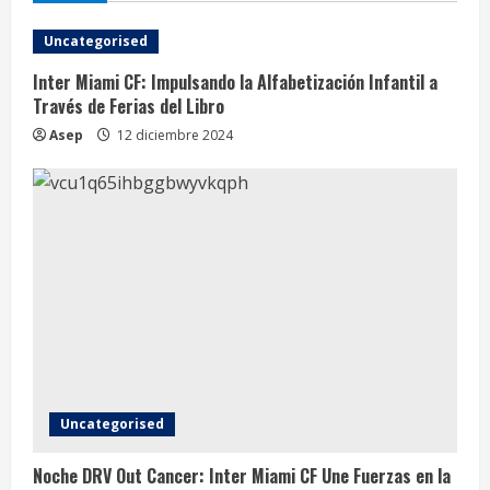
2
Uncategorised
Inter Miami CF: Cuarta Edición de la Colecta
Anual de Juguetes para Comunidades
Inter Miami CF: Impulsando la Alfabetización Infantil a
Necesitadas
Través de Ferias del Libro
3
12 diciembre 2024
Asep
12 diciembre 2024
Apoya a Inter Miami CF con Heineken: Lanza
el Programa Pub Partner en Florida
12 diciembre 2024
4
Uncategorised
Noche DRV Out Cancer: Inter Miami CF Une Fuerzas en la