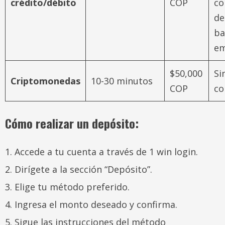
crédito/débito
COP
co
de
ba
em
$50,000
Si
Criptomonedas
10-30 minutos
COP
co
Cómo realizar un depósito:
Accede a tu cuenta a través de 1 win login.
Dirígete a la sección “Depósito”.
Elige tu método preferido.
Ingresa el monto deseado y confirma.
Sigue las instrucciones del método