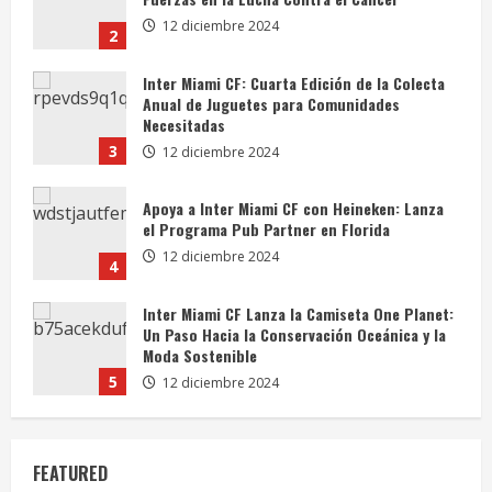
Necesitadas
3
12 diciembre 2024
Apoya a Inter Miami CF con Heineken: Lanza
el Programa Pub Partner en Florida
12 diciembre 2024
4
Inter Miami CF Lanza la Camiseta One Planet:
Un Paso Hacia la Conservación Oceánica y la
Moda Sostenible
5
12 diciembre 2024
Inter Miami CF: Impulsando la Alfabetización
Infantil a Través de Ferias del Libro
12 diciembre 2024
1
Noche DRV Out Cancer: Inter Miami CF Une
Fuerzas en la Lucha Contra el Cáncer
FEATURED
12 diciembre 2024