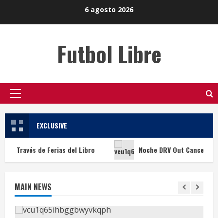
Skip
6 agosto 2026
to
content
Futbol Libre
Primary
Menu
EXCLUSIVE
és de Ferias del Libro
Noche DRV Out Cancer: Inter Miami 
MAIN NEWS