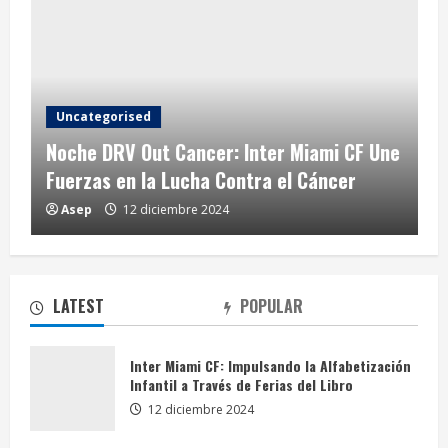
Uncategorised
Noche DRV Out Cancer: Inter Miami CF Une
Fuerzas en la Lucha Contra el Cáncer
Asep
12 diciembre 2024
Noche DRV Out Cancer: Inter Miami CF Une
Fuerzas en la Lucha Contra el Cáncer
12 diciembre 2024
2
LATEST
POPULAR
Inter Miami CF: Cuarta Edición de la Colecta
Anual de Juguetes para Comunidades
Inter Miami CF: Impulsando la Alfabetización
Necesitadas
Infantil a Través de Ferias del Libro
3
12 diciembre 2024
12 diciembre 2024