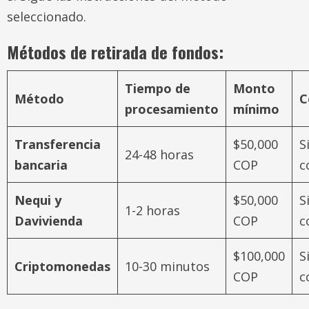
seleccionado.
Métodos de retirada de fondos:
Tiempo de
Monto
Método
C
procesamiento
mínimo
Transferencia
$50,000
S
24-48 horas
bancaria
COP
c
Nequi y
$50,000
S
1-2 horas
Davivienda
COP
c
$100,000
S
Criptomonedas
10-30 minutos
COP
c