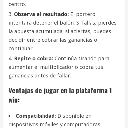
centro.
Observa el resultado:
El portero
intentará detener el balón. Si fallas, pierdes
la apuesta acumulada; si aciertas, puedes
decidir entre cobrar las ganancias o
continuar.
Repite o cobra:
Continúa tirando para
aumentar el multiplicador o cobra tus
ganancias antes de fallar.
Ventajas de jugar en la plataforma 1
win:
Compatibilidad:
Disponible en
dispositivos móviles y computadoras.