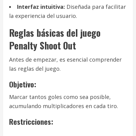
Interfaz intuitiva:
Diseñada para facilitar
la experiencia del usuario.
Reglas básicas del juego
Penalty Shoot Out
Antes de empezar, es esencial comprender
las reglas del juego.
Objetivo:
Marcar tantos goles como sea posible,
acumulando multiplicadores en cada tiro.
Restricciones: