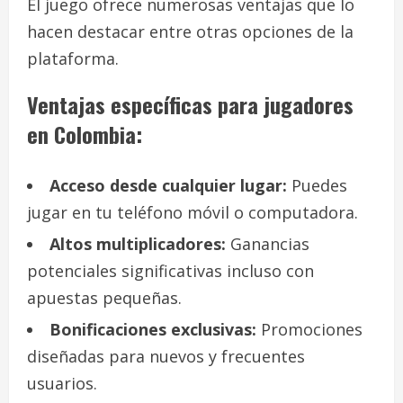
El juego ofrece numerosas ventajas que lo
hacen destacar entre otras opciones de la
plataforma.
Ventajas específicas para jugadores
en Colombia:
Acceso desde cualquier lugar:
Puedes
jugar en tu teléfono móvil o computadora.
Altos multiplicadores:
Ganancias
potenciales significativas incluso con
apuestas pequeñas.
Bonificaciones exclusivas:
Promociones
diseñadas para nuevos y frecuentes
usuarios.