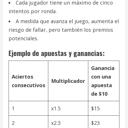
Cada jugador tiene un máximo de cinco
intentos por ronda.
A medida que avanza el juego, aumenta el
riesgo de fallar, pero también los premios
potenciales.
Ejemplo de apuestas y ganancias:
Ganancia
Aciertos
con una
Multiplicador
consecutivos
apuesta
de $10
1
x1.5
$15
2
x2.3
$23