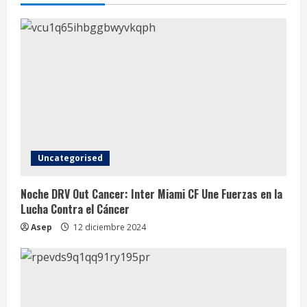
i
n
u
e
R
e
Uncategorised
a
Noche DRV Out Cancer: Inter Miami CF Une Fuerzas en la
d
Lucha Contra el Cáncer
i
Asep
12 diciembre 2024
n
g