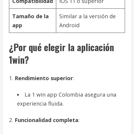
Compatibilidad
iOS 11 o superior
Tamaño de la
Similar a la versión de
app
Android
¿Por qué elegir la aplicación
1win?
Rendimiento superior
:
La 1 win app Colombia asegura una
experiencia fluida.
Funcionalidad completa
: