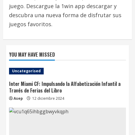
juego. Descargue la 1win app descargar y
descubra una nueva forma de disfrutar sus
juegos favoritos.
YOU MAY HAVE MISSED
Uncategorised
Inter Miami CF: Impulsando la Alfabetización Infantil a
Través de Ferias del Libro
Asep
12 diciembre 2024