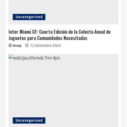
Uncategorised
Inter Miami CF: Cuarta Edición de la Colecta Anual de
Juguetes para Comunidades Necesitadas
Asep
12 diciembre 2024
Uncategorised