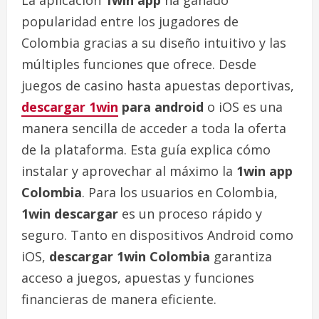
La aplicación
1win app
ha ganado
popularidad entre los jugadores de
Colombia gracias a su diseño intuitivo y las
múltiples funciones que ofrece. Desde
juegos de casino hasta apuestas deportivas,
descargar 1win
para android
o iOS es una
manera sencilla de acceder a toda la oferta
de la plataforma. Esta guía explica cómo
instalar y aprovechar al máximo la
1win app
Colombia
. Para los usuarios en Colombia,
1win descargar
es un proceso rápido y
seguro. Tanto en dispositivos Android como
iOS,
descargar 1win Colombia
garantiza
acceso a juegos, apuestas y funciones
financieras de manera eficiente.