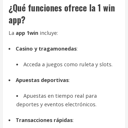
¿Qué funciones ofrece la 1 win
app?
La
app 1win
incluye:
Casino y tragamonedas
:
Acceda a juegos como ruleta y slots.
Apuestas deportivas
:
Apuestas en tiempo real para
deportes y eventos electrónicos.
Transacciones rápidas
: