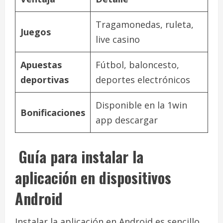
Tragamonedas, ruleta,
Juegos
live casino
Apuestas
Fútbol, baloncesto,
deportivas
deportes electrónicos
Disponible en la 1win
Bonificaciones
app descargar
Guía para instalar la
aplicación en dispositivos
Android
Instalar la aplicación en Android es sencillo