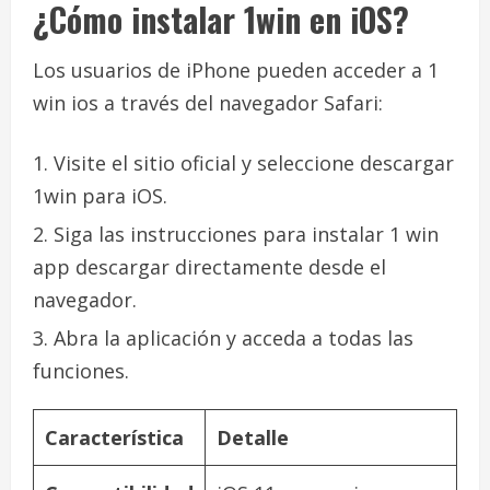
¿Cómo instalar 1win en iOS?
Los usuarios de iPhone pueden acceder a 1
win ios a través del navegador Safari:
Visite el sitio oficial y seleccione descargar
1win para iOS.
Siga las instrucciones para instalar 1 win
app descargar directamente desde el
navegador.
Abra la aplicación y acceda a todas las
funciones.
Característica
Detalle