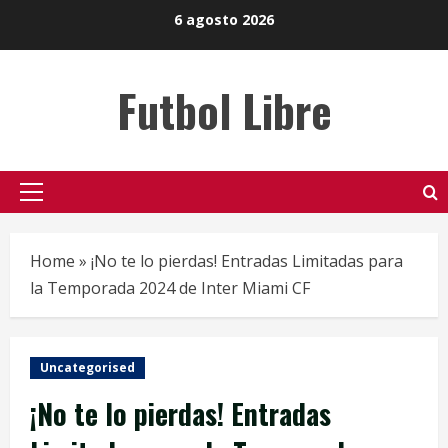
Skip
6 agosto 2026
to
content
Futbol Libre
Primary
Menu
Home
»
¡No te lo pierdas! Entradas Limitadas para
la Temporada 2024 de Inter Miami CF
Uncategorised
¡No te lo pierdas! Entradas