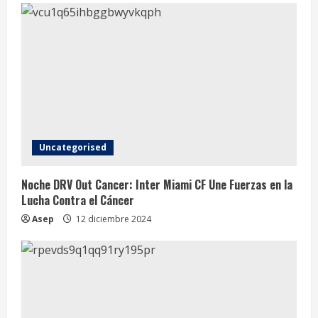
d
i
n
g
Uncategorised
Noche DRV Out Cancer: Inter Miami CF Une Fuerzas en la
Lucha Contra el Cáncer
Asep
12 diciembre 2024