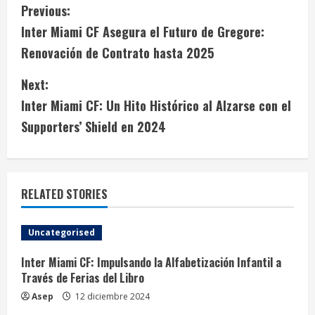
C
Previous:
Inter Miami CF Asegura el Futuro de Gregore:
o
Renovación de Contrato hasta 2025
n
Next:
t
Inter Miami CF: Un Hito Histórico al Alzarse con el
i
Supporters’ Shield en 2024
n
u
RELATED STORIES
e
Uncategorised
R
Inter Miami CF: Impulsando la Alfabetización Infantil a
e
Través de Ferias del Libro
Asep
12 diciembre 2024
a