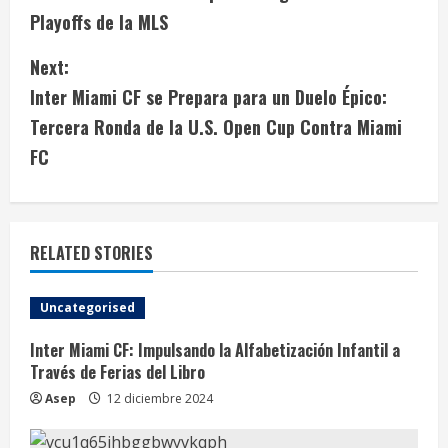
o
Playoffs de la MLS
n
Next:
t
Inter Miami CF se Prepara para un Duelo Épico:
i
Tercera Ronda de la U.S. Open Cup Contra Miami
FC
n
u
e
RELATED STORIES
R
Uncategorised
e
Inter Miami CF: Impulsando la Alfabetización Infantil a
Través de Ferias del Libro
a
Asep
12 diciembre 2024
d