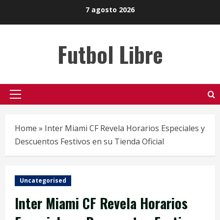
Skip
7 agosto 2026
to
content
Futbol Libre
Primary
Menu
Home
»
Inter Miami CF Revela Horarios Especiales y
Descuentos Festivos en su Tienda Oficial
Uncategorised
Inter Miami CF Revela Horarios