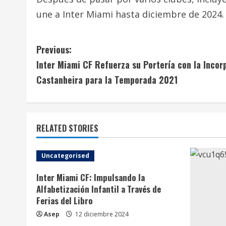
une a Inter Miami hasta diciembre de 2024.
C
Previous:
Inter Miami CF Refuerza su Portería con la Incor
o
Castanheira para la Temporada 2021
n
t
RELATED STORIES
i
n
Uncategorised
u
Inter Miami CF: Impulsando la
Alfabetización Infantil a Través de
e
Ferias del Libro
R
Asep
12 diciembre 2024