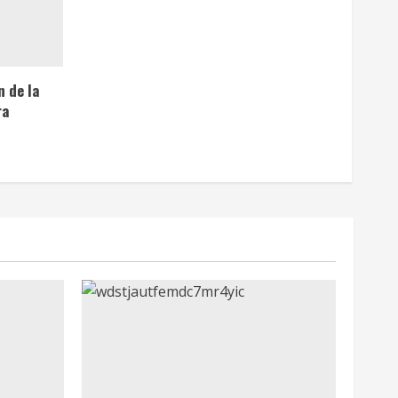
n de la
ra