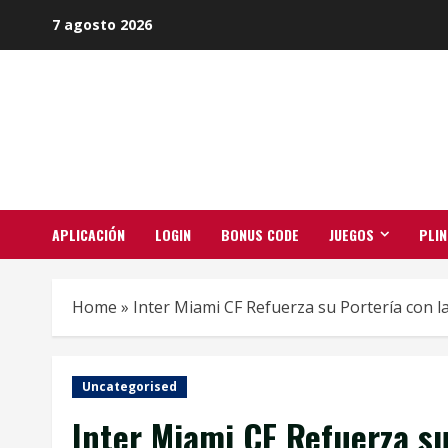
Skip
7 agosto 2026
to
content
APLICACIÓN
LOGIN
BONUS CODE
JUEGOS
PLI
Home
»
Inter Miami CF Refuerza su Portería con 
Uncategorised
Inter Miami CF Refuerza su