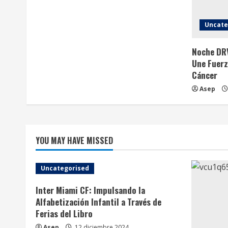
e
Uncate
a
Noche DRV
d
Une Fuerz
Cáncer
i
Asep
n
g
YOU MAY HAVE MISSED
Uncategorised
Inter Miami CF: Impulsando la
Alfabetización Infantil a Través de
Ferias del Libro
Asep
12 diciembre 2024