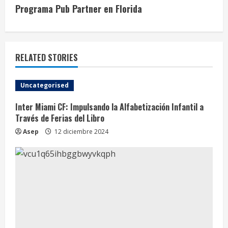
i
Programa Pub Partner en Florida
n
u
RELATED STORIES
e
Uncategorised
R
Inter Miami CF: Impulsando la Alfabetización Infantil a
e
Través de Ferias del Libro
Asep
12 diciembre 2024
a
d
i
n
g