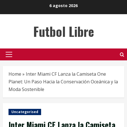
Skip
6 agosto 2026
to
content
Futbol Libre
Primary
Menu
Home
»
Inter Miami CF Lanza la Camiseta One
Planet: Un Paso Hacia la Conservación Oceánica y la
Moda Sostenible
Uncategorised
Inter Miami CF Lanza la Camiseta